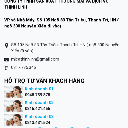
CÔNG TY TNHH SẢN XUẤT THƯƠNG MẠI VÀ DỊCH VỤ
THỊNH LINH
VP và Nhà Máy: Số 105 Ngõ 83 Tân Triều, Thanh Trì, HN (
ngõ 300 Nguyễn Xiển đi vào)
Số 105 Ngõ 83 Tân Triều, Thanh Trì, HN ( ngõ 300 Nguyễn
Xiển đi vào)
micathinhlinh@gmail.com
0817.735.345
HỖ TRỢ TƯ VẤN KHÁCH HÀNG
Kinh doanh 01
0948.759.878
Kinh doanh 02
0816.421.456
Kinh doanh 03
0813.431.524