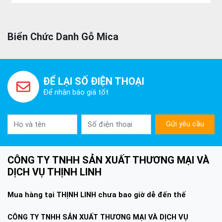
Biển Chức Danh Gỗ Mica
ĐỂ LẠI SỐ ĐIỆN THOẠI
Để nhận báo giá tốt
Gửi yêu cầu
CÔNG TY TNHH SẢN XUẤT THƯƠNG MẠI VÀ
DỊCH VỤ THỊNH LINH
Mua hàng tại THỊNH LINH chưa bao giờ dễ đến thế
CÔNG TY TNHH SẢN XUẤT THƯƠNG MẠI VÀ DỊCH VỤ