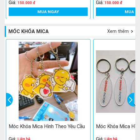
Giá:
Giá:
150.000 đ
150.000 đ
MUA NGAY
MUA N
MÓC KHÓA MICA
Xem thêm
Móc Khóa Mica Hình Theo Yêu Cầu
Móc Khóa Mica Hình
Giá:
Giá:
Liên hệ
Liên hệ