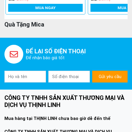
MUA NGAY
MUA N
Quà Tặng Mica
ĐỂ LẠI SỐ ĐIỆN THOẠI
Để nhận báo giá tốt
Gửi yêu cầu
CÔNG TY TNHH SẢN XUẤT THƯƠNG MẠI VÀ
DỊCH VỤ THỊNH LINH
Mua hàng tại THỊNH LINH chưa bao giờ dễ đến thế
CÔNG TY TNHH SẢN XUẤT THƯƠNG MẠI VÀ DỊCH VỤ