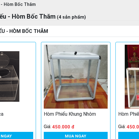
 - Hòm Bốc Thăm
ếu - Hòm Bốc Thăm
(4 sản phẩm)
ẾU - HÒM BỐC THĂM
ca
Hòm Phiếu Khung Nhôm
Hòm Phiế
Giá:
Giá:
450.000 đ
450.0
 NGAY
MUA NGAY