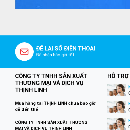
ĐỂ LẠI SỐ ĐIỆN THOẠI
Để nhận báo giá tốt
CÔNG TY TNHH SẢN XUẤT
HỖ TRỢ
THƯƠNG MẠI VÀ DỊCH VỤ
THỊNH LINH
Mua hàng tại THỊNH LINH chưa bao giờ
dễ đến thế
CÔNG TY TNHH SẢN XUẤT THƯƠNG
MẠI VÀ DỊCH VỤ THỊNH LINH