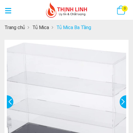
GI
0
Trang chủ
Tủ Mica
Tủ Mica Ba Tầng