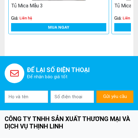
Tủ Mica Mẫu 3
Tủ Mica M
Giá:
Giá:
Liên hệ
Liên hệ
MUA NGAY
ĐỂ LẠI SỐ ĐIỆN THOẠI
Để nhận báo giá tốt
Gửi yêu cầu
CÔNG TY TNHH SẢN XUẤT THƯƠNG MẠI VÀ
DỊCH VỤ THỊNH LINH