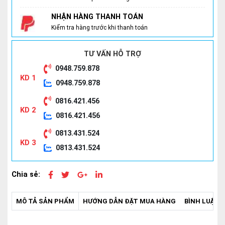
NHẬN HÀNG THANH TOÁN
Kiểm tra hàng trước khi thanh toán
TƯ VẤN HỖ TRỢ
0948.759.878
KD 1
0948.759.878
0816.421.456
KD 2
0816.421.456
0813.431.524
KD 3
0813.431.524
Chia sẻ:
MÔ TẢ SẢN PHẨM
HƯỚNG DẪN ĐẶT MUA HÀNG
BÌNH LUẬN -