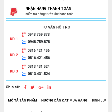
NHẬN HÀNG THANH TOÁN
Kiểm tra hàng trước khi thanh toán
TƯ VẤN HỖ TRỢ
0948.759.878
KD 1
0948.759.878
0816.421.456
KD 2
0816.421.456
0813.431.524
KD 3
0813.431.524
Chia sẻ:
MÔ TẢ SẢN PHẨM
HƯỚNG DẪN ĐẶT MUA HÀNG
BÌNH LUẬN -