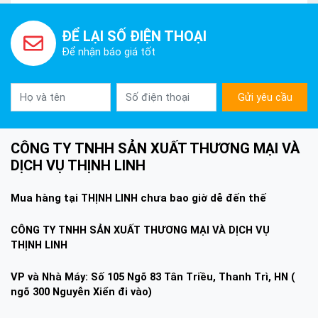
ĐỂ LẠI SỐ ĐIỆN THOẠI
Để nhận báo giá tốt
Gửi yêu cầu
CÔNG TY TNHH SẢN XUẤT THƯƠNG MẠI VÀ
DỊCH VỤ THỊNH LINH
Mua hàng tại THỊNH LINH chưa bao giờ dễ đến thế
CÔNG TY TNHH SẢN XUẤT THƯƠNG MẠI VÀ DỊCH VỤ
THỊNH LINH
VP và Nhà Máy: Số 105 Ngõ 83 Tân Triều, Thanh Trì, HN (
ngõ 300 Nguyễn Xiển đi vào)