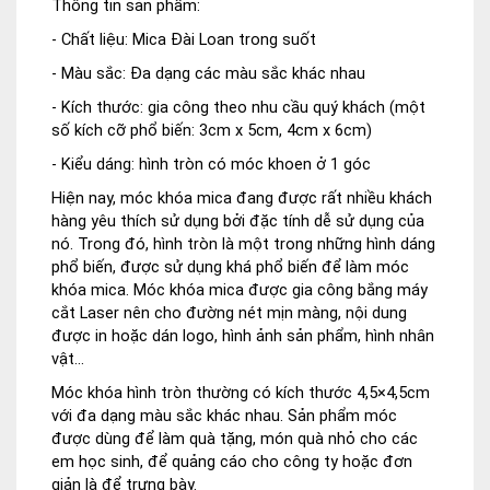
Thông tin sản phẩm:
- Chất liệu: Mica Đài Loan trong suốt
- Màu sắc: Đa dạng các màu sắc khác nhau
- Kích thước: gia công theo nhu cầu quý khách (một
số kích cỡ phổ biến: 3cm x 5cm, 4cm x 6cm)
- Kiểu dáng: hình tròn có móc khoen ở 1 góc
Hiện nay, móc khóa mica đang được rất nhiều khách
hàng yêu thích sử dụng bởi đặc tính dễ sử dụng của
nó. Trong đó, hình tròn là một trong những hình dáng
phổ biến, được sử dụng khá phổ biến để làm móc
khóa mica. Móc khóa mica được gia công bắng máy
cắt Laser nên cho đường nét mịn màng, nội dung
được in hoặc dán logo, hình ảnh sản phẩm, hình nhân
vật…
Móc khóa hình tròn thường có kích thước 4,5×4,5cm
với đa dạng màu sắc khác nhau. Sản phẩm móc
được dùng để làm quà tặng, món quà nhỏ cho các
em học sinh, để quảng cáo cho công ty hoặc đơn
giản là để trưng bày.