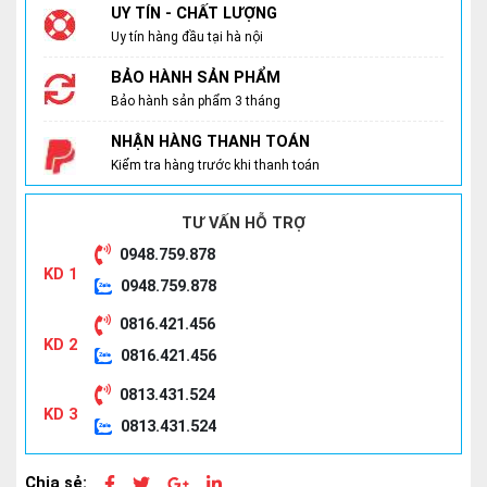
UY TÍN - CHẤT LƯỢNG
Uy tín hàng đầu tại hà nội
BẢO HÀNH SẢN PHẨM
Bảo hành sản phẩm 3 tháng
NHẬN HÀNG THANH TOÁN
Kiểm tra hàng trước khi thanh toán
TƯ VẤN HỖ TRỢ
0948.759.878
KD 1
0948.759.878
0816.421.456
KD 2
0816.421.456
0813.431.524
KD 3
0813.431.524
Chia sẻ: