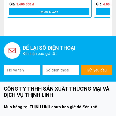
Giá:
Giá:
3.600.000 đ
4.000.0
MUA NGAY
ĐỂ LẠI SỐ ĐIỆN THOẠI
Để nhận báo giá tốt
Gửi yêu cầu
CÔNG TY TNHH SẢN XUẤT THƯƠNG MẠI VÀ
DỊCH VỤ THỊNH LINH
Mua hàng tại THỊNH LINH chưa bao giờ dễ đến thế