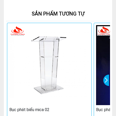
SẢN PHẨM TƯƠNG TỰ
Bục phát biểu mica 02
Bục phát b