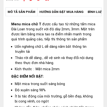
MÔ TẢ SẢN PHẨM
HƯỚNG DẪN ĐẶT MUA HÀNG
BÌNH LUẬN -
Menu mica chữ T
được cấu tạo từ những tấm mica
Đài Loan trong suốt với độ dày 2mm, 3mm. Mặt trên
được làm bằng mica tạo ra điểm nhấn mạnh trong
quá trình quảng cáo, tiếp thị thông tin sản phẩm
Uốn nghiêng chữ L dễ dàng nắm bắt thông tin
truyền tải
Tháo rời dễ dàng , dễ vệ sinh và thay đổi nội dung
theo thực đơn nhà hàng.
Kích thước : Mặt mica 2mm
ĐẶC ĐIỂM NỔI BẬT:
Mặt mica trong suốt sáng bóng
Độ xuyên sáng 98%
Ít bị tác động của môi trường, gỗ bền đẹp, không
bị cong vênh, co ngót