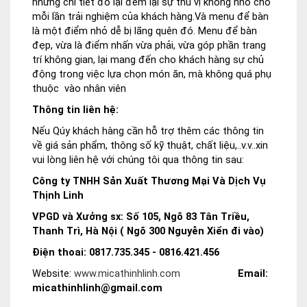
những chi tiết đó lại đem lại sự thú vị không nhỏ cho
mỗi lần trải nghiệm của khách hàng.Và menu để bàn
là một điểm nhỏ dễ bị lãng quên đó. Menu để bàn
đẹp, vừa là điểm nhấn vừa phải, vừa góp phần trang
trí không gian, lại mang đến cho khách hàng sự chủ
động trong việc lựa chọn món ăn, mà không quá phụ
thuộc vào nhân viên
Thông tin liên hệ:
Nếu Qúy khách hàng cần hỗ trợ thêm các thông tin
về giá sản phẩm, thông số kỹ thuật, chất liệu,..v.v..xin
vui lòng liên hệ với chúng tôi qua thông tin sau:
Công ty TNHH Sản Xuất Thương Mại Và Dịch Vụ
Thịnh Linh
VPGD và Xưởng sx: Số 105, Ngõ 83 Tân Triều,
Thanh Trì, Hà Nội ( Ngõ 300 Nguyễn Xiển đi vào)
Điện thoai: 0817.735.345 - 0816.421.456
Website:
www.micathinhlinh.com
Email:
micathinhlinh@gmail.com