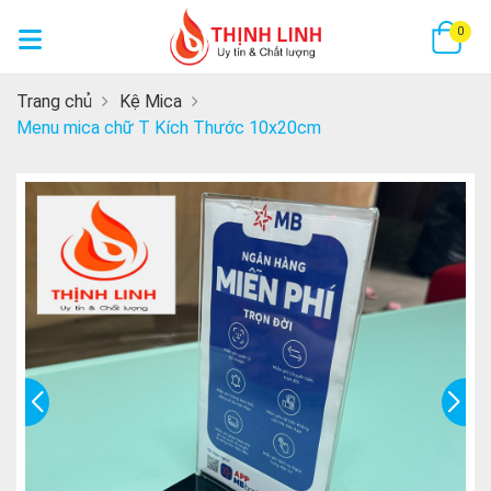
GI
0
Trang chủ
Kệ Mica
Menu mica chữ T Kích Thước 10x20cm