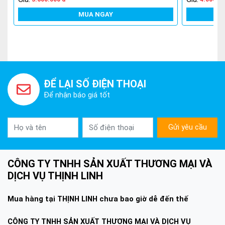
MUA NGAY
ĐỂ LẠI SỐ ĐIỆN THOẠI
Để nhận báo giá tốt
Gửi yêu cầu
CÔNG TY TNHH SẢN XUẤT THƯƠNG MẠI VÀ
DỊCH VỤ THỊNH LINH
Mua hàng tại THỊNH LINH chưa bao giờ dễ đến thế
CÔNG TY TNHH SẢN XUẤT THƯƠNG MẠI VÀ DỊCH VỤ