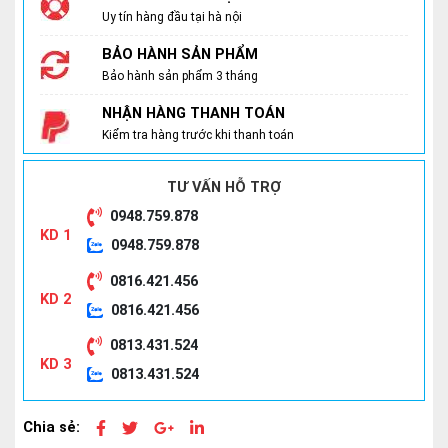
Uy tín hàng đầu tại hà nội
BẢO HÀNH SẢN PHẨM
Bảo hành sản phẩm 3 tháng
NHẬN HÀNG THANH TOÁN
Kiểm tra hàng trước khi thanh toán
TƯ VẤN HỖ TRỢ
0948.759.878
KD 1
0948.759.878
0816.421.456
KD 2
0816.421.456
0813.431.524
KD 3
0813.431.524
Chia sẻ: