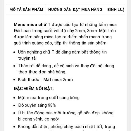
MÔ TẢ SẢN PHẨM
HƯỚNG DẪN ĐẶT MUA HÀNG
BÌNH LUẬN -
Menu mica chữ T
được cấu tạo từ những tấm mica
Đài Loan trong suốt với độ dày 2mm, 3mm. Mặt trên
được làm bằng mica tạo ra điểm nhấn mạnh trong
quá trình quảng cáo, tiếp thị thông tin sản phẩm
Uốn nghiêng chữ T dễ dàng nắm bắt thông tin
truyền tải
Tháo rời dễ dàng , dễ vệ sinh và thay đổi nội dung
theo thực đơn nhà hàng.
Kích thước : Mặt mica 2mm
ĐẶC ĐIỂM NỔI BẬT:
Mặt mica trong suốt sáng bóng
Độ xuyên sáng 98%
Ít bị tác động của môi trường, gỗ bền đẹp, không
bị cong vênh, co ngót
Không dẫn điện, chống cháy, cách nhiệt tốt, trọng