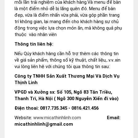
mỗi lần trải nghiệm của khách hàng.Và menu để bàn
là một điểm nhỏ dễ bị lãng quên đó. Menu để bàn
đẹp, vừa là điểm nhấn vừa phải, vừa góp phần trang
trí không gian, lại mang đến cho khách hàng sự chủ
động trong việc lựa chọn món ăn, mà không quá phụ
thuộc vào nhân viên
Thông tin liên hệ:
Nếu Qúy khách hàng cần hỗ trợ thêm các thông tin
về giá sản phẩm, thông số kỹ thuật, chất liệu,..v.v..xin
vui lòng liên hệ với chúng tôi qua thông tin sau:
Công ty TNHH Sản Xuất Thương Mại Và Dịch Vụ
Thịnh Linh
VPGD và Xưởng sx: Số 105, Ngõ 83 Tân Triều,
Thanh Trì, Hà Nội ( Ngõ 300 Nguyễn Xiển đi vào)
Điện thoai: 0817.735.345 - 0816.421.456
Website:
www.micathinhlinh.com
Email:
micathinhlinh@gmail.com