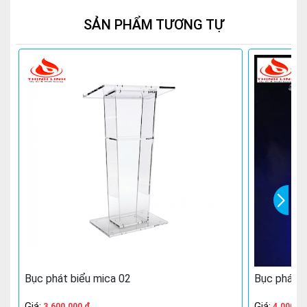
SẢN PHẨM TƯƠNG TỰ
Bục phát biểu mica 02
Bục phát b
Giá:
Giá:
3.600.000 đ
4.000.0