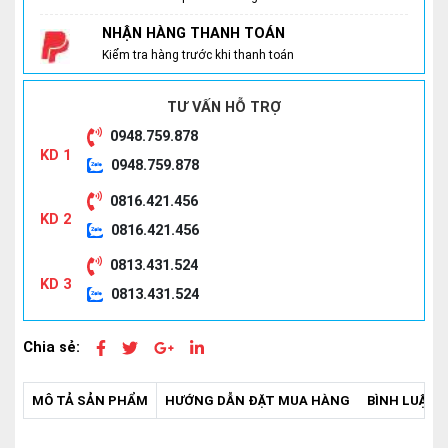
BẢO HÀNH SẢN PHẨM
Bảo hành sản phẩm 3 tháng
NHẬN HÀNG THANH TOÁN
Kiểm tra hàng trước khi thanh toán
TƯ VẤN HỖ TRỢ
0948.759.878
KD 1
0948.759.878
0816.421.456
KD 2
0816.421.456
0813.431.524
KD 3
0813.431.524
Chia sẻ:
MÔ TẢ SẢN PHẨM
HƯỚNG DẪN ĐẶT MUA HÀNG
BÌNH LUẬN -