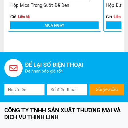
Hộp Mica Trong Suốt Đế Đen
Hộp Đựng 
Giá:
Giá:
Liên hệ
Liên hệ
MUA NGAY
ĐỂ LẠI SỐ ĐIỆN THOẠI
Để nhận báo giá tốt
Gửi yêu cầu
CÔNG TY TNHH SẢN XUẤT THƯƠNG MẠI VÀ
DỊCH VỤ THỊNH LINH