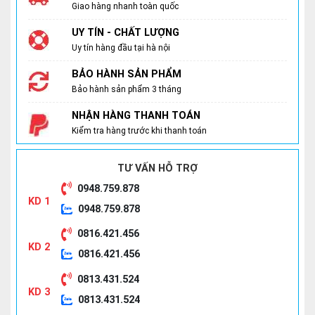
Giao hàng nhanh toàn quốc
UY TÍN - CHẤT LƯỢNG
Uy tín hàng đầu tại hà nội
BẢO HÀNH SẢN PHẨM
Bảo hành sản phẩm 3 tháng
NHẬN HÀNG THANH TOÁN
Kiểm tra hàng trước khi thanh toán
TƯ VẤN HỖ TRỢ
0948.759.878
KD 1
0948.759.878
0816.421.456
KD 2
0816.421.456
0813.431.524
KD 3
0813.431.524