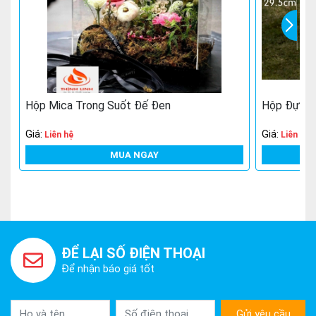
Hộp Mica Trong Suốt Đế Đen
Hộp Đựng 
Giá:
Giá:
Liên hệ
Liên hệ
MUA NGAY
ĐỂ LẠI SỐ ĐIỆN THOẠI
Để nhận báo giá tốt
Gửi yêu cầu