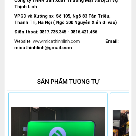
Công ty TNHH Sản Xuất Thương Mại Và Dịch Vụ
Thịnh Linh
VPGD và Xưởng sx: Số 105, Ngõ 83 Tân Triều,
Thanh Trì, Hà Nội ( Ngõ 300 Nguyễn Xiển đi vào)
Điện thoai: 0817.735.345 - 0816.421.456
Website:
www.micathinhlinh.com
Email:
micathinhlinh@gmail.com
SẢN PHẨM TƯƠNG TỰ