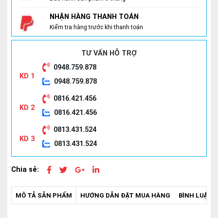
NHẬN HÀNG THANH TOÁN
Kiểm tra hàng trước khi thanh toán
TƯ VẤN HỖ TRỢ
0948.759.878
KD 1
0948.759.878
0816.421.456
KD 2
0816.421.456
0813.431.524
KD 3
0813.431.524
Chia sẻ:
MÔ TẢ SẢN PHẨM
HƯỚNG DẪN ĐẶT MUA HÀNG
BÌNH LUẬN -