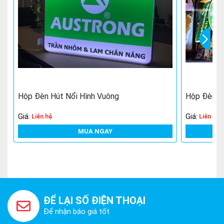
Hộp Đèn Hút Nổi Hình Vuông
Hộp Đèn Hú
Giá:
Giá:
Liên hệ
Liên hệ
MUA NGAY
ĐỂ LẠI SỐ ĐIỆN THOẠI
Để nhận báo giá tốt