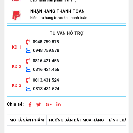
Bảo hành sản phẩm 3 tháng
NHẬN HÀNG THANH TOÁN
Kiểm tra hàng trước khi thanh toán
TƯ VẤN HỖ TRỢ
0948.759.878
KD 1
0948.759.878
0816.421.456
KD 2
0816.421.456
0813.431.524
KD 3
0813.431.524
Chia sẻ:
MÔ TẢ SẢN PHẨM
HƯỚNG DẪN ĐẶT MUA HÀNG
BÌNH LUẬN -