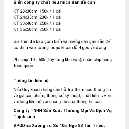
Biển công ty chất liệu mica dán đề can
KT 20x30cm: 150k / 1 cái
KT 24x35cm: 200k / 1 cái
KT 30x40cm: 250k / 1 cái
KT 35x50cm: 350k / 1 cái
Giá trên đã bao gồm biển và miếng dán gắn sẵn để
cố định vào tường, hoặc khoan lỗ 4 góc về đóng
Phí ship: 10 - 50k (tùy từng khu vực), nhận ship hàng
toàn quốc
Thông tin liên hệ:
Nếu Qúy khách hàng cần hỗ trợ thêm các thông tin
về giá sản phẩm, thông số kỹ thuật, chất liệu,..v.v..xin
vui lòng liên hệ với chúng tôi qua thông tin sau:
Công ty TNHH Sản Xuất Thương Mại Và Dịch Vụ
Thịnh Linh
VPGD và Xưởng sx: Số 105, Ngõ 83 Tân Triều,