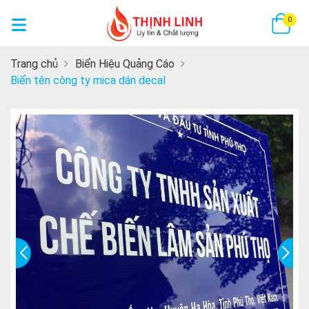
GI
0
Trang chủ
Biển Hiệu Quảng Cáo
Biển tên công ty mica dán decal