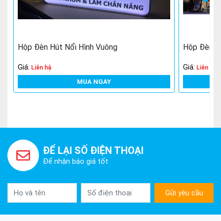
Hộp Đèn Hút Nổi Hình Vuông
Hộp Đèn Hú
Giá:
Giá:
Liên hệ
Liên hệ
MUA NGAY
ĐỂ LẠI SỐ ĐIỆN THOẠI
Để nhận báo giá tốt
Gửi yêu cầu